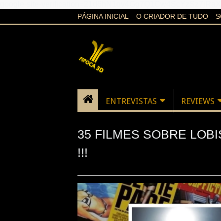
google-site-verification=21d6hN1qv4Gg7Q1Cw4ScYzSz7jR
PÁGINA INICIAL
O CRIADOR DE TUDO
S
ENTREVISTAS
REVIEWS
35 FILMES SOBRE LOB
!!!