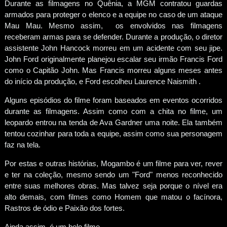
Durante as filmagens no Quênia, a MGM contratou guardas
armados para proteger o elenco e a equipe no caso de um ataque
Mau Mau. Mesmo assim, os envolvidos nas filmagens
receberam armas para se defender. Durante a produção, o diretor
assistente John Hancock morreu em um acidente com seu jipe.
John Ford originalmente planejou escalar seu irmão Francis Ford
como o Capitão John. Mas Francis morreu alguns meses antes
do início da produção, e Ford escolheu Laurence Naismith .
Alguns episódios do filme foram baseados em eventos ocorridos
durante as filmagens. Assim como com a chita no filme, um
leopardo entrou na tenda de Ava Gardner uma noite. Ela também
tentou cozinhar para toda a equipe, assim como sua personagem
faz na tela.
Por estas e outras histórias, Mogambo é um filme para ver, rever
e ter na coleção, mesmo sendo um "Ford" menos reconhecido
entre suas melhores obras. Mas talvez seja porque o nível era
alto demais, com filmes como Homem que matou o facínora,
Rastros de ódio e Paixão dos fortes.
Ainda assim, é um belo filme.