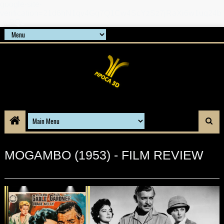
google-site-
verification=21d6hN1qv4Gg7Q1Cw4ScYzSz7jRaXi6w1uq24b
gnPQc
MOGAMBO (1953) - FILM REVIEW