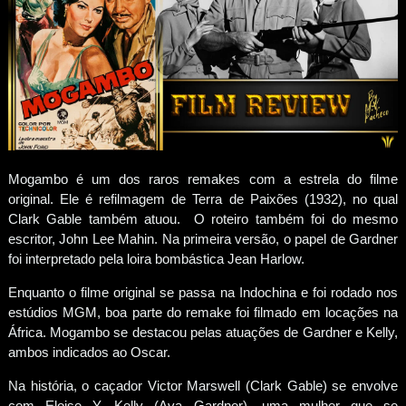
Mogambo é um dos raros remakes com a estrela do filme
original. Ele é refilmagem de Terra de Paixões (1932), no qual
Clark Gable também atuou. O roteiro também foi do mesmo
escritor, John Lee Mahin. Na primeira versão, o papel de Gardner
foi interpretado pela loira bombástica Jean Harlow.
Enquanto o filme original se passa na Indochina e foi rodado nos
estúdios MGM, boa parte do remake foi filmado em locações na
África. Mogambo se destacou pelas atuações de Gardner e Kelly,
ambos indicados ao Oscar.
Na história, o caçador Victor Marswell (Clark Gable) se envolve
com Eloise Y. Kelly (Ava Gardner), uma mulher que se