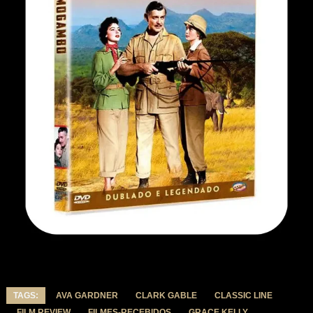
TAGS:
AVA GARDNER
CLARK GABLE
CLASSIC LINE
FILM REVIEW
FILMES-RECEBIDOS
GRACE KELLY