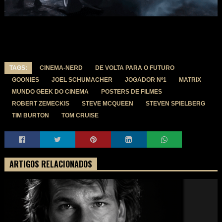
TAGS:
CINEMA-NERD
DE VOLTA PARA O FUTURO
GOONIES
JOEL SCHUMACHER
JOGADOR Nº1
MATRIX
MUNDO GEEK DO CINEMA
POSTERS DE FILMES
ROBERT ZEMECKIS
STEVE MCQUEEN
STEVEN SPIELBERG
TIM BURTON
TOM CRUISE
ARTIGOS RELACIONADOS