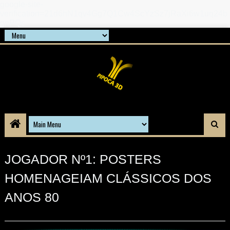
google-site-
verification=21d6hN1qv4Gg7Q1Cw4ScYzSz7jRaXi6w1uq24b
gnPQc
JOGADOR Nº1: POSTERS
HOMENAGEIAM CLÁSSICOS DOS
ANOS 80