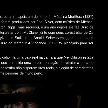
os para os papéis um do outro em Máquina Mortífera (1987)
 foram produzidos por Joel Silver, com música de Michael
artin Riggs, mas recusou, e um ano depois ele fez Duro de
interpretar John McClane, junto com seus co-estrelas de Os
ylvester Stallone e Arnold Schwarzenegger, mas todos
Duro de Matar 3: A Vingança (1995) foi planejado para ser
cídio, há uma bala real na câmara que Mel Gibson estava
sso permitiria uma maior sensação de retratar a cena de
e festim não disparem tiros reais, a ejeção de ar e detritos
nte pessoas de muito perto.