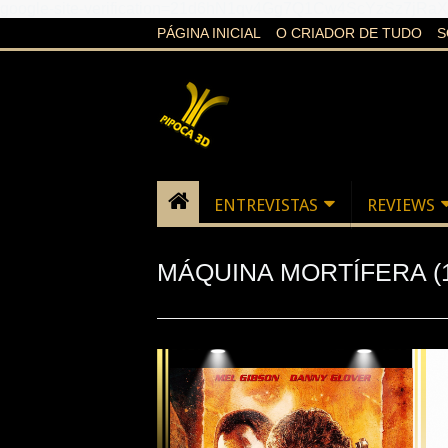
google-site-verification=21d6hN1qv4Gg7Q1Cw4ScYzSz7jR
PÁGINA INICIAL
O CRIADOR DE TUDO
S
ENTREVISTAS
REVIEWS
MÁQUINA MORTÍFERA (1